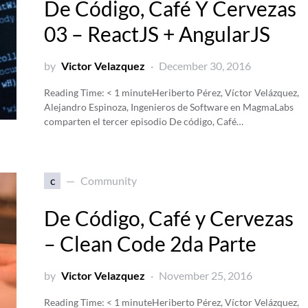
De Código, Café Y Cervezas
03 – ReactJS + AngularJS
by
Victor Velazquez
December 30, 2016
Reading Time:
< 1
minute
Heriberto Pérez, Víctor Velázquez,
Alejandro Espinoza, Ingenieros de Software en MagmaLabs
comparten el tercer episodio De código, Café…
c
Community
De Código, Café y Cervezas
– Clean Code 2da Parte
by
Victor Velazquez
November 25, 2016
Reading Time:
< 1
minute
Heriberto Pérez, Víctor Velázquez,