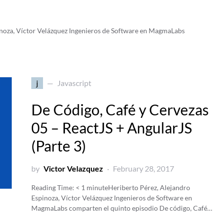
inoza, Víctor Velázquez Ingenieros de Software en MagmaLabs
j
Javascript
De Código, Café y Cervezas
05 – ReactJS + AngularJS
(Parte 3)
by
Victor Velazquez
February 28, 2017
Reading Time:
< 1
minute
Heriberto Pérez, Alejandro
Espinoza, Víctor Velázquez Ingenieros de Software en
MagmaLabs comparten el quinto episodio De código, Café…