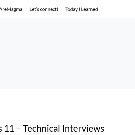
AreMagma
Let’s connect!
Today I Learned
s 11 – Technical Interviews