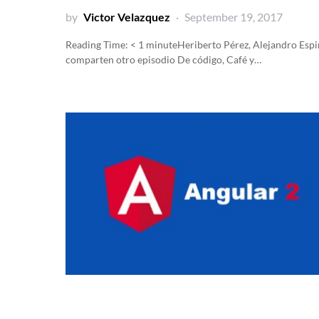
by
Victor Velazquez
September 19, 2017
Reading Time:
< 1
minute
Heriberto Pérez, Alejandro Esp
comparten otro episodio De código, Café y…