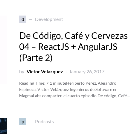
d
Development
De Código, Café y Cervezas
04 – ReactJS + AngularJS
(Parte 2)
by
Victor Velazquez
January 26, 2017
Reading Time:
< 1
minute
Heriberto Pérez, Alejandro
Espinoza, Víctor Velázquez Ingenieros de Software en
MagmaLabs comparten el cuarto episodio De código, Café…
p
Podcasts